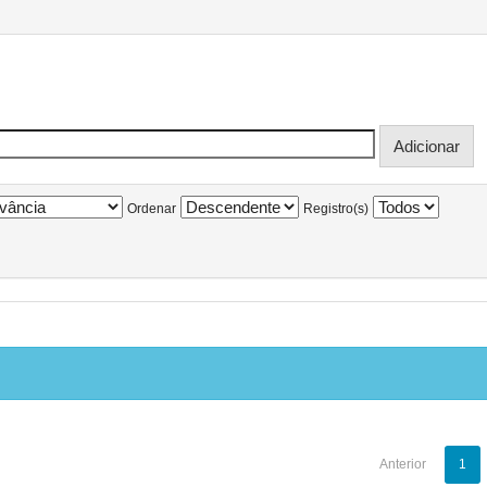
Ordenar
Registro(s)
Anterior
1