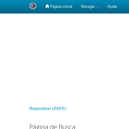
Página inicial
Navegar
Ajuda
Skip
navigation
Repositório UNIFEI
Página de Busca