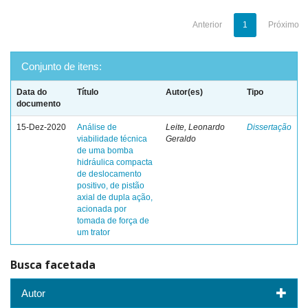
Anterior
1
Próximo
Conjunto de itens:
Data do
Título
Autor(es)
Tipo
documento
15-Dez-2020
Análise de
Leite, Leonardo
Dissertação
viabilidade técnica
Geraldo
de uma bomba
hidráulica compacta
de deslocamento
positivo, de pistão
axial de dupla ação,
acionada por
tomada de força de
um trator
Busca facetada
Autor