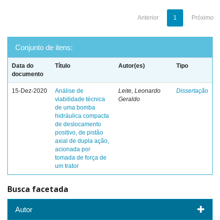
Anterior
1
Próximo
Conjunto de itens:
Data do
Título
Autor(es)
Tipo
documento
15-Dez-2020
Análise de
Leite, Leonardo
Dissertação
viabilidade técnica
Geraldo
de uma bomba
hidráulica compacta
de deslocamento
positivo, de pistão
axial de dupla ação,
acionada por
tomada de força de
um trator
Busca facetada
Autor