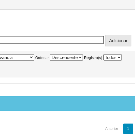
Ordenar
Registro(s)
Anterior
1