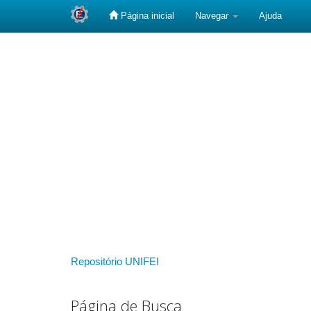
Página inicial
Navegar
Ajuda
Skip
navigation
Repositório UNIFEI
Página de Busca