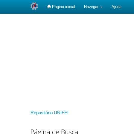
Página inicial
Navegar
Ajuda
Skip
navigation
Repositório UNIFEI
Página de Busca