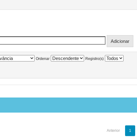
Ordenar
Registro(s)
Anterior
1