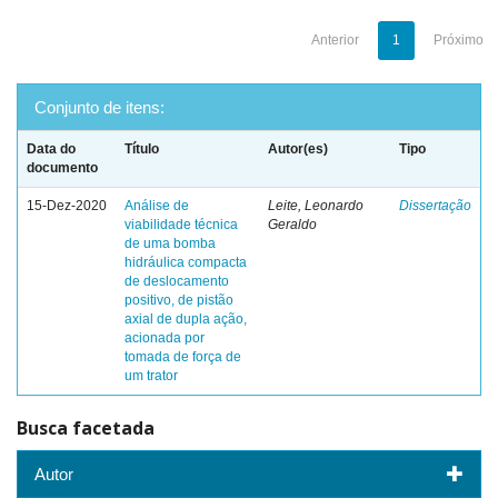
Anterior
1
Próximo
Conjunto de itens:
Data do
Título
Autor(es)
Tipo
documento
15-Dez-2020
Análise de
Leite, Leonardo
Dissertação
viabilidade técnica
Geraldo
de uma bomba
hidráulica compacta
de deslocamento
positivo, de pistão
axial de dupla ação,
acionada por
tomada de força de
um trator
Busca facetada
Autor