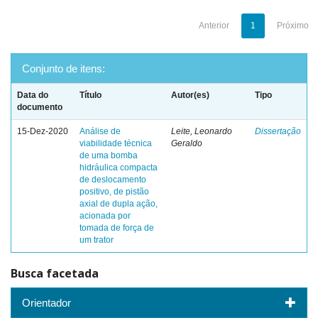
Anterior
1
Próximo
Conjunto de itens:
Data do
Título
Autor(es)
Tipo
documento
15-Dez-2020
Análise de
Leite, Leonardo
Dissertação
viabilidade técnica
Geraldo
de uma bomba
hidráulica compacta
de deslocamento
positivo, de pistão
axial de dupla ação,
acionada por
tomada de força de
um trator
Busca facetada
Orientador