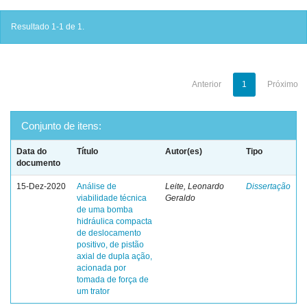
Resultado 1-1 de 1.
Anterior
1
Próximo
Conjunto de itens:
Data do
Título
Autor(es)
Tipo
documento
15-Dez-2020
Análise de
Leite, Leonardo
Dissertação
viabilidade técnica
Geraldo
de uma bomba
hidráulica compacta
de deslocamento
positivo, de pistão
axial de dupla ação,
acionada por
tomada de força de
um trator