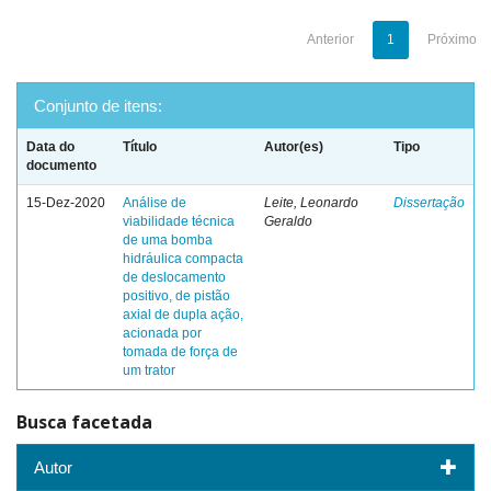
Anterior
1
Próximo
Conjunto de itens:
Data do
Título
Autor(es)
Tipo
documento
15-Dez-2020
Análise de
Leite, Leonardo
Dissertação
viabilidade técnica
Geraldo
de uma bomba
hidráulica compacta
de deslocamento
positivo, de pistão
axial de dupla ação,
acionada por
tomada de força de
um trator
Busca facetada
Autor