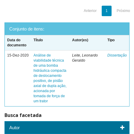
Anterior
1
Próximo
Conjunto de itens:
Data do
Título
Autor(es)
Tipo
documento
15-Dez-2020
Análise de
Leite, Leonardo
Dissertação
viabilidade técnica
Geraldo
de uma bomba
hidráulica compacta
de deslocamento
positivo, de pistão
axial de dupla ação,
acionada por
tomada de força de
um trator
Busca facetada
Autor