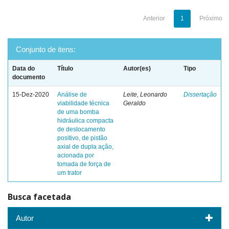
Anterior
1
Próximo
Conjunto de itens:
Data do
Título
Autor(es)
Tipo
documento
15-Dez-2020
Análise de
Leite, Leonardo
Dissertação
viabilidade técnica
Geraldo
de uma bomba
hidráulica compacta
de deslocamento
positivo, de pistão
axial de dupla ação,
acionada por
tomada de força de
um trator
Busca facetada
Autor