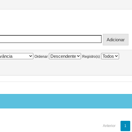
Ordenar
Registro(s)
Anterior
1