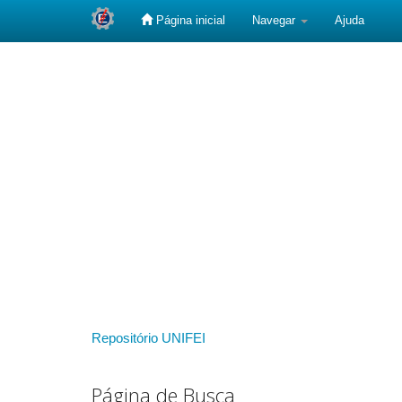
Página inicial
Navegar
Ajuda
Skip
navigation
Repositório UNIFEI
Página de Busca