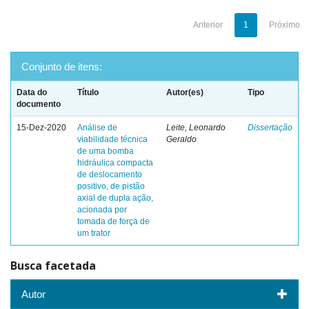
Anterior
1
Próximo
Conjunto de itens:
Data do
Título
Autor(es)
Tipo
documento
15-Dez-2020
Análise de
Leite, Leonardo
Dissertação
viabilidade técnica
Geraldo
de uma bomba
hidráulica compacta
de deslocamento
positivo, de pistão
axial de dupla ação,
acionada por
tomada de força de
um trator
Busca facetada
Autor