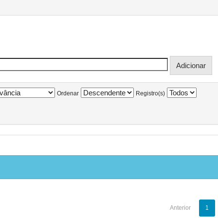
Ordenar
Registro(s)
Anterior
1