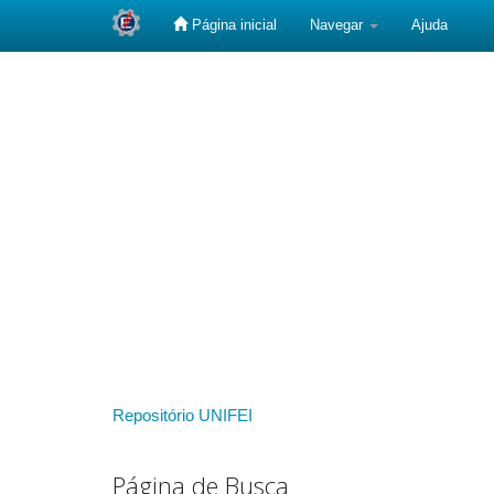
Página inicial
Navegar
Ajuda
Skip
navigation
Repositório UNIFEI
Página de Busca