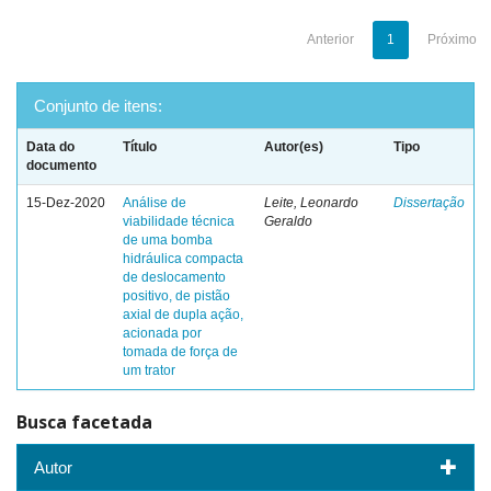
Anterior
1
Próximo
Conjunto de itens:
Data do
Título
Autor(es)
Tipo
documento
15-Dez-2020
Análise de
Leite, Leonardo
Dissertação
viabilidade técnica
Geraldo
de uma bomba
hidráulica compacta
de deslocamento
positivo, de pistão
axial de dupla ação,
acionada por
tomada de força de
um trator
Busca facetada
Autor