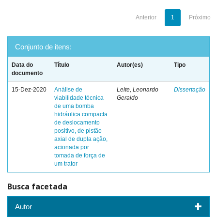
Anterior
1
Próximo
Conjunto de itens:
Data do
Título
Autor(es)
Tipo
documento
15-Dez-2020
Análise de
Leite, Leonardo
Dissertação
viabilidade técnica
Geraldo
de uma bomba
hidráulica compacta
de deslocamento
positivo, de pistão
axial de dupla ação,
acionada por
tomada de força de
um trator
Busca facetada
Autor