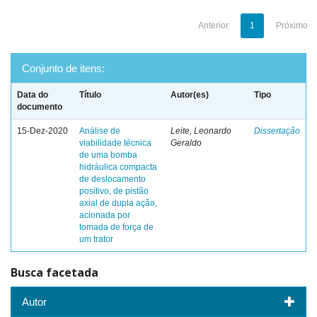
Anterior
1
Próximo
Conjunto de itens:
Data do
Título
Autor(es)
Tipo
documento
15-Dez-2020
Análise de
Leite, Leonardo
Dissertação
viabilidade técnica
Geraldo
de uma bomba
hidráulica compacta
de deslocamento
positivo, de pistão
axial de dupla ação,
acionada por
tomada de força de
um trator
Busca facetada
Autor