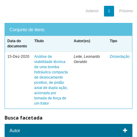
Anterior
1
Próximo
Conjunto de itens:
Data do
Título
Autor(es)
Tipo
documento
15-Dez-2020
Análise de
Leite, Leonardo
Dissertação
viabilidade técnica
Geraldo
de uma bomba
hidráulica compacta
de deslocamento
positivo, de pistão
axial de dupla ação,
acionada por
tomada de força de
um trator
Busca facetada
Autor