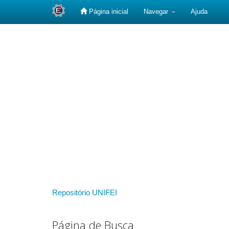
Página inicial
Navegar
Ajuda
Skip
navigation
Repositório UNIFEI
Página de Busca