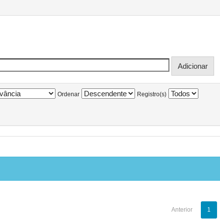
Ordenar
Registro(s)
Anterior
1