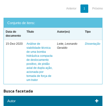
Anterior
1
Próximo
Conjunto de itens:
Data do
Título
Autor(es)
Tipo
documento
15-Dez-2020
Análise de
Leite, Leonardo
Dissertação
viabilidade técnica
Geraldo
de uma bomba
hidráulica compacta
de deslocamento
positivo, de pistão
axial de dupla ação,
acionada por
tomada de força de
um trator
Busca facetada
Autor