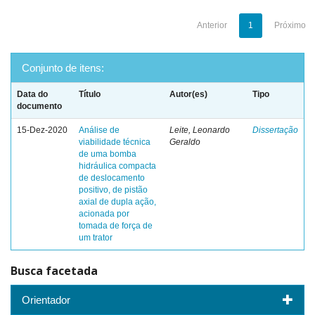
Anterior
1
Próximo
Conjunto de itens:
Data do
Título
Autor(es)
Tipo
documento
15-Dez-2020
Análise de
Leite, Leonardo
Dissertação
viabilidade técnica
Geraldo
de uma bomba
hidráulica compacta
de deslocamento
positivo, de pistão
axial de dupla ação,
acionada por
tomada de força de
um trator
Busca facetada
Orientador