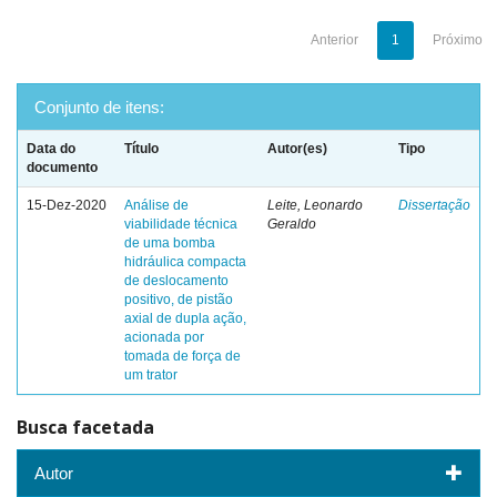
Anterior
1
Próximo
Conjunto de itens:
Data do
Título
Autor(es)
Tipo
documento
15-Dez-2020
Análise de
Leite, Leonardo
Dissertação
viabilidade técnica
Geraldo
de uma bomba
hidráulica compacta
de deslocamento
positivo, de pistão
axial de dupla ação,
acionada por
tomada de força de
um trator
Busca facetada
Autor