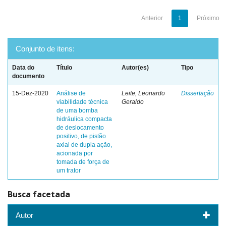
Anterior
1
Próximo
Conjunto de itens:
Data do
Título
Autor(es)
Tipo
documento
15-Dez-2020
Análise de
Leite, Leonardo
Dissertação
viabilidade técnica
Geraldo
de uma bomba
hidráulica compacta
de deslocamento
positivo, de pistão
axial de dupla ação,
acionada por
tomada de força de
um trator
Busca facetada
Autor