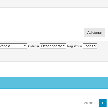
Ordenar
Registro(s)
Anterior
1