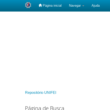
Página inicial
Navegar
Ajuda
Skip
navigation
Repositório UNIFEI
Página de Busca