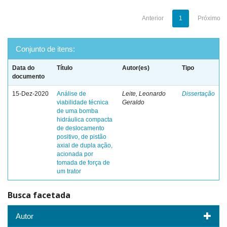
Anterior
1
Próximo
Conjunto de itens:
Data do
Título
Autor(es)
Tipo
documento
15-Dez-2020
Análise de
Leite, Leonardo
Dissertação
viabilidade técnica
Geraldo
de uma bomba
hidráulica compacta
de deslocamento
positivo, de pistão
axial de dupla ação,
acionada por
tomada de força de
um trator
Busca facetada
Autor