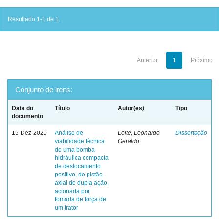
Resultado 1-1 de 1.
Anterior
1
Próximo
Conjunto de itens:
Data do
Título
Autor(es)
Tipo
documento
15-Dez-2020
Análise de
Leite, Leonardo
Dissertação
viabilidade técnica
Geraldo
de uma bomba
hidráulica compacta
de deslocamento
positivo, de pistão
axial de dupla ação,
acionada por
tomada de força de
um trator