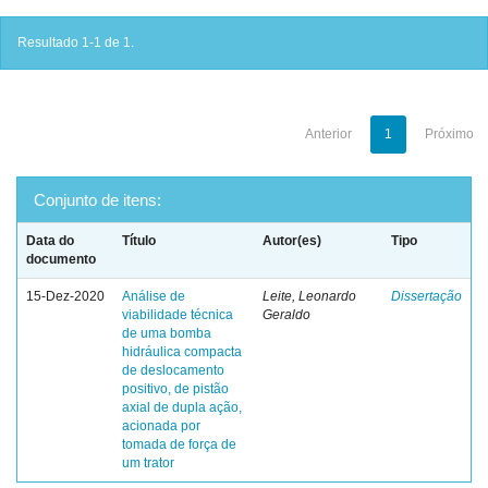
Resultado 1-1 de 1.
Anterior
1
Próximo
Conjunto de itens:
Data do
Título
Autor(es)
Tipo
documento
15-Dez-2020
Análise de
Leite, Leonardo
Dissertação
viabilidade técnica
Geraldo
de uma bomba
hidráulica compacta
de deslocamento
positivo, de pistão
axial de dupla ação,
acionada por
tomada de força de
um trator