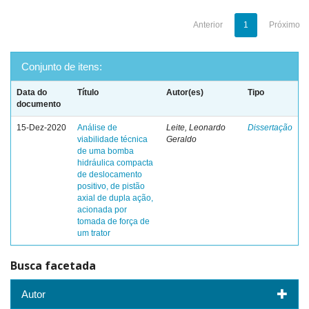
Anterior
1
Próximo
Conjunto de itens:
Data do
Título
Autor(es)
Tipo
documento
15-Dez-2020
Análise de
Leite, Leonardo
Dissertação
viabilidade técnica
Geraldo
de uma bomba
hidráulica compacta
de deslocamento
positivo, de pistão
axial de dupla ação,
acionada por
tomada de força de
um trator
Busca facetada
Autor