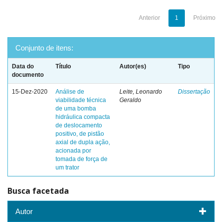
Anterior
1
Próximo
Conjunto de itens:
Data do
Título
Autor(es)
Tipo
documento
15-Dez-2020
Análise de
Leite, Leonardo
Dissertação
viabilidade técnica
Geraldo
de uma bomba
hidráulica compacta
de deslocamento
positivo, de pistão
axial de dupla ação,
acionada por
tomada de força de
um trator
Busca facetada
Autor