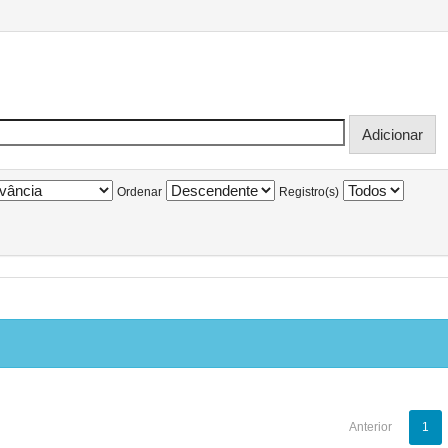
Ordenar
Registro(s)
Anterior
1