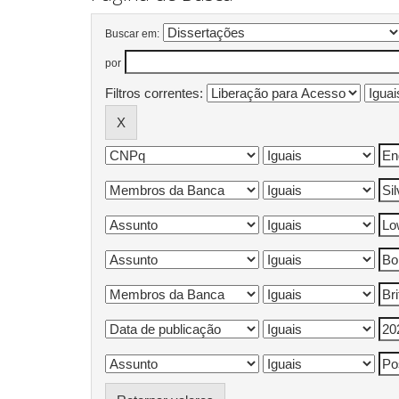
Buscar em:
por
Filtros correntes: