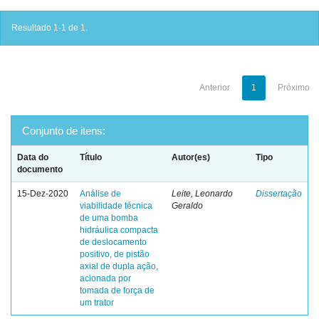
Resultado 1-1 de 1.
Anterior
1
Próximo
Conjunto de itens:
Data do
Título
Autor(es)
Tipo
documento
15-Dez-2020
Análise de
Leite, Leonardo
Dissertação
viabilidade técnica
Geraldo
de uma bomba
hidráulica compacta
de deslocamento
positivo, de pistão
axial de dupla ação,
acionada por
tomada de força de
um trator