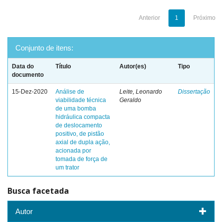
Anterior
1
Próximo
Conjunto de itens:
Data do
Título
Autor(es)
Tipo
documento
15-Dez-2020
Análise de
Leite, Leonardo
Dissertação
viabilidade técnica
Geraldo
de uma bomba
hidráulica compacta
de deslocamento
positivo, de pistão
axial de dupla ação,
acionada por
tomada de força de
um trator
Busca facetada
Autor