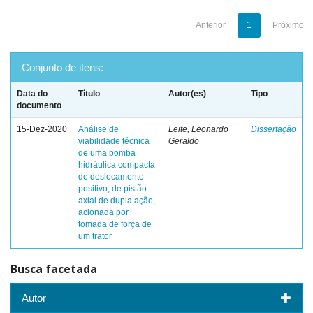
Anterior
1
Próximo
Conjunto de itens:
Data do
Título
Autor(es)
Tipo
documento
15-Dez-2020
Análise de
Leite, Leonardo
Dissertação
viabilidade técnica
Geraldo
de uma bomba
hidráulica compacta
de deslocamento
positivo, de pistão
axial de dupla ação,
acionada por
tomada de força de
um trator
Busca facetada
Autor