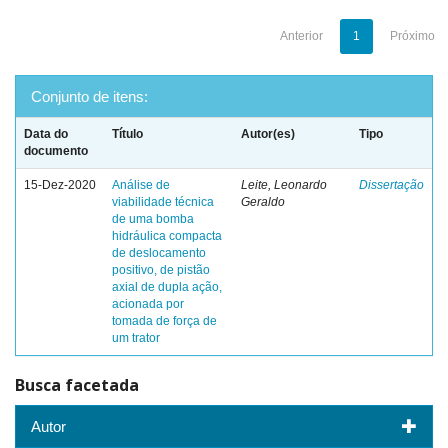
Anterior
1
Próximo
Conjunto de itens:
Data do
Título
Autor(es)
Tipo
documento
15-Dez-2020
Análise de
Leite, Leonardo
Dissertação
viabilidade técnica
Geraldo
de uma bomba
hidráulica compacta
de deslocamento
positivo, de pistão
axial de dupla ação,
acionada por
tomada de força de
um trator
Busca facetada
Autor