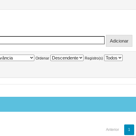
Ordenar
Registro(s)
Anterior
1