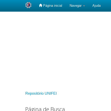
Página inicial
Navegar
Ajuda
Skip
navigation
Repositório UNIFEI
Página de Busca