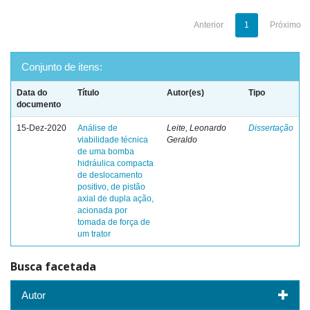
Anterior
1
Próximo
Conjunto de itens:
Data do
Título
Autor(es)
Tipo
documento
15-Dez-2020
Análise de
Leite, Leonardo
Dissertação
viabilidade técnica
Geraldo
de uma bomba
hidráulica compacta
de deslocamento
positivo, de pistão
axial de dupla ação,
acionada por
tomada de força de
um trator
Busca facetada
Autor