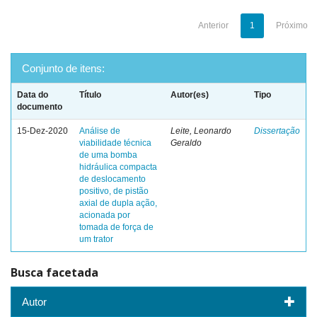
Anterior
1
Próximo
Conjunto de itens:
Data do
Título
Autor(es)
Tipo
documento
15-Dez-2020
Análise de
Leite, Leonardo
Dissertação
viabilidade técnica
Geraldo
de uma bomba
hidráulica compacta
de deslocamento
positivo, de pistão
axial de dupla ação,
acionada por
tomada de força de
um trator
Busca facetada
Autor