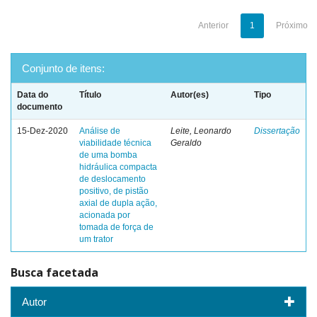
Anterior
1
Próximo
Conjunto de itens:
Data do
Título
Autor(es)
Tipo
documento
15-Dez-2020
Análise de
Leite, Leonardo
Dissertação
viabilidade técnica
Geraldo
de uma bomba
hidráulica compacta
de deslocamento
positivo, de pistão
axial de dupla ação,
acionada por
tomada de força de
um trator
Busca facetada
Autor