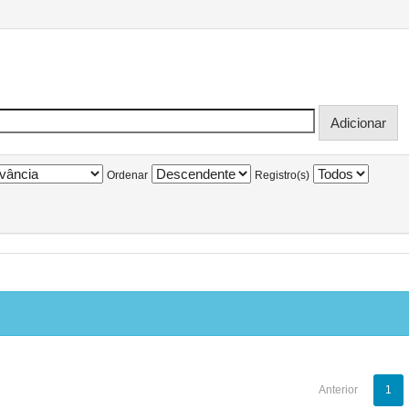
Ordenar
Registro(s)
Anterior
1