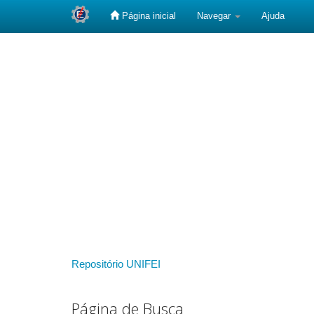
Página inicial
Navegar
Ajuda
Skip
navigation
Repositório UNIFEI
Página de Busca