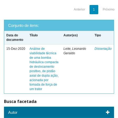
Anterior
1
Próximo
Conjunto de itens:
Data do
Título
Autor(es)
Tipo
documento
15-Dez-2020
Análise de
Leite, Leonardo
Dissertação
viabilidade técnica
Geraldo
de uma bomba
hidráulica compacta
de deslocamento
positivo, de pistão
axial de dupla ação,
acionada por
tomada de força de
um trator
Busca facetada
Autor