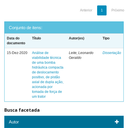
Anterior
1
Próximo
Conjunto de itens:
Data do
Título
Autor(es)
Tipo
documento
15-Dez-2020
Análise de
Leite, Leonardo
Dissertação
viabilidade técnica
Geraldo
de uma bomba
hidráulica compacta
de deslocamento
positivo, de pistão
axial de dupla ação,
acionada por
tomada de força de
um trator
Busca facetada
Autor