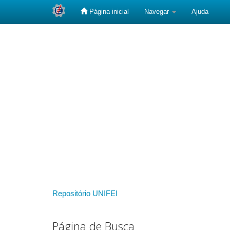
Página inicial
Navegar
Ajuda
Skip
navigation
Repositório UNIFEI
Página de Busca