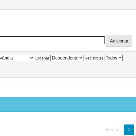
Ordenar
Registro(s)
Anterior
1