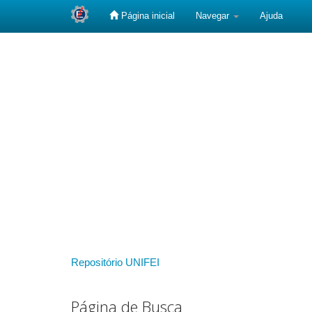
Página inicial
Navegar
Ajuda
Skip
navigation
Repositório UNIFEI
Página de Busca