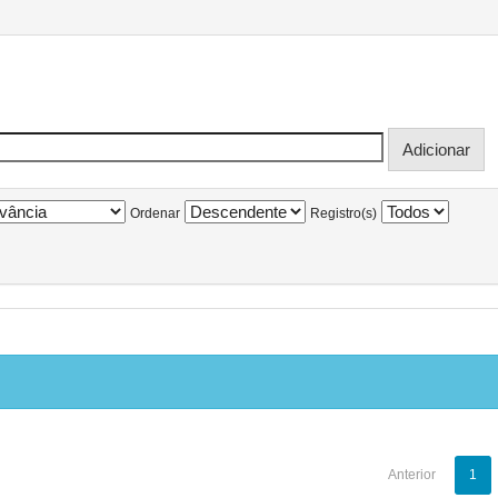
Ordenar
Registro(s)
Anterior
1