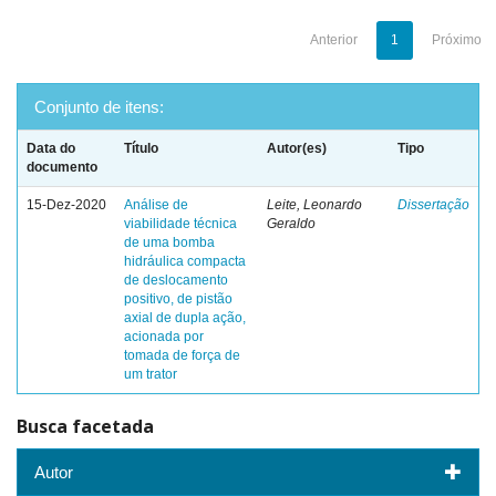
Anterior
1
Próximo
Conjunto de itens:
Data do
Título
Autor(es)
Tipo
documento
15-Dez-2020
Análise de
Leite, Leonardo
Dissertação
viabilidade técnica
Geraldo
de uma bomba
hidráulica compacta
de deslocamento
positivo, de pistão
axial de dupla ação,
acionada por
tomada de força de
um trator
Busca facetada
Autor