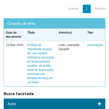
Anterior
1
Próximo
Conjunto de itens:
Data do
Título
Autor(es)
Tipo
documento
15-Dez-2020
Análise de
Leite, Leonardo
Dissertação
viabilidade técnica
Geraldo
de uma bomba
hidráulica compacta
de deslocamento
positivo, de pistão
axial de dupla ação,
acionada por
tomada de força de
um trator
Busca facetada
Autor