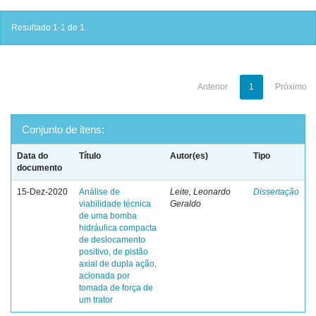
Resultado 1-1 de 1.
Anterior
1
Próximo
Conjunto de itens:
Data do
Título
Autor(es)
Tipo
documento
15-Dez-2020
Análise de
Leite, Leonardo
Dissertação
viabilidade técnica
Geraldo
de uma bomba
hidráulica compacta
de deslocamento
positivo, de pistão
axial de dupla ação,
acionada por
tomada de força de
um trator