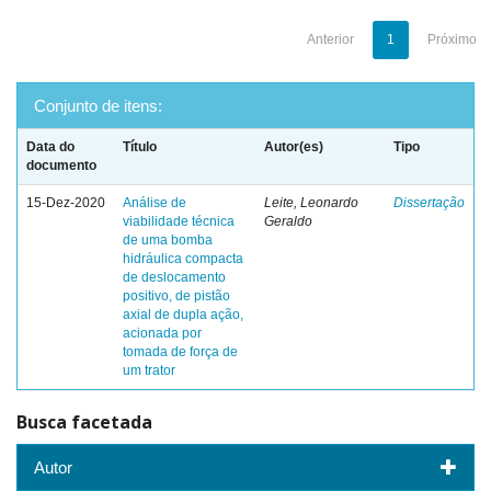
Anterior
1
Próximo
Conjunto de itens:
Data do
Título
Autor(es)
Tipo
documento
15-Dez-2020
Análise de
Leite, Leonardo
Dissertação
viabilidade técnica
Geraldo
de uma bomba
hidráulica compacta
de deslocamento
positivo, de pistão
axial de dupla ação,
acionada por
tomada de força de
um trator
Busca facetada
Autor