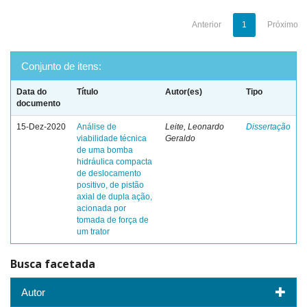
Anterior
1
Próximo
Conjunto de itens:
Data do
Título
Autor(es)
Tipo
documento
15-Dez-2020
Análise de
Leite, Leonardo
Dissertação
viabilidade técnica
Geraldo
de uma bomba
hidráulica compacta
de deslocamento
positivo, de pistão
axial de dupla ação,
acionada por
tomada de força de
um trator
Busca facetada
Autor