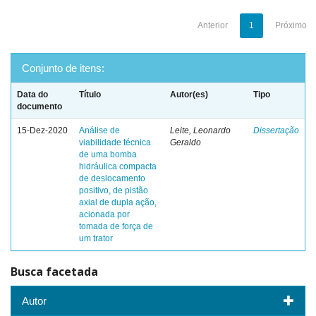
Anterior
1
Próximo
Conjunto de itens:
Data do
Título
Autor(es)
Tipo
documento
15-Dez-2020
Análise de
Leite, Leonardo
Dissertação
viabilidade técnica
Geraldo
de uma bomba
hidráulica compacta
de deslocamento
positivo, de pistão
axial de dupla ação,
acionada por
tomada de força de
um trator
Busca facetada
Autor