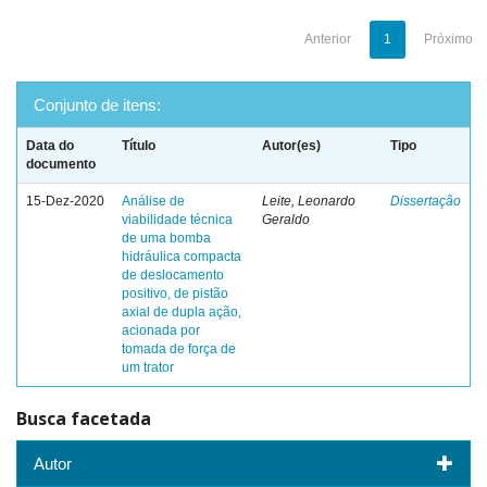
Anterior
1
Próximo
Conjunto de itens:
Data do
Título
Autor(es)
Tipo
documento
15-Dez-2020
Análise de
Leite, Leonardo
Dissertação
viabilidade técnica
Geraldo
de uma bomba
hidráulica compacta
de deslocamento
positivo, de pistão
axial de dupla ação,
acionada por
tomada de força de
um trator
Busca facetada
Autor